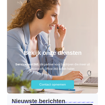
Bekijk onze diensten
Servicepunt365
, dé partner voor bedrijven die meer uit
Microsoft Office 365 willen halen
Contact opnemen
Nieuwste berichten