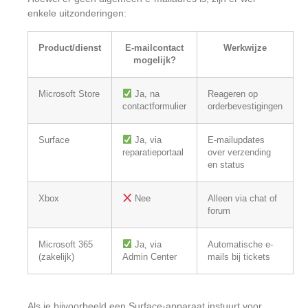
enkele uitzonderingen:
Product/dienst
E-mailcontact
Werkwijze
mogelijk?
Microsoft Store
Ja, na
Reageren op
contactformulier
orderbevestigingen
Surface
Ja, via
E-mailupdates
reparatieportaal
over verzending
en status
Xbox
Nee
Alleen via chat of
forum
Microsoft 365
Ja, via
Automatische e-
(zakelijk)
Admin Center
mails bij tickets
Als je bijvoorbeeld een Surface-apparaat instuurt voor