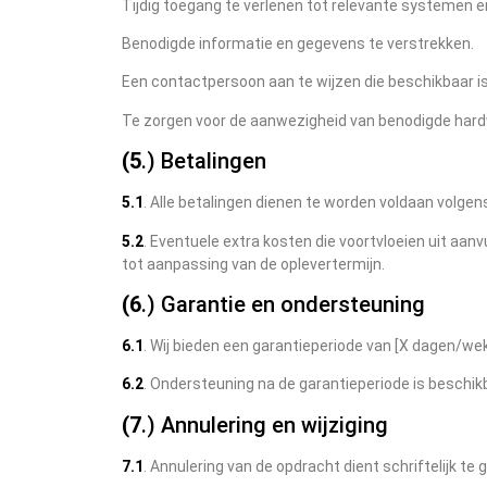
Tijdig toegang te verlenen tot relevante systemen en
Benodigde informatie en gegevens te verstrekken.
Een contactpersoon aan te wijzen die beschikbaar i
Te zorgen voor de aanwezigheid van benodigde hardw
(5
.) Betalingen
5.1
. Alle betalingen dienen te worden voldaan volgen
5.2
. Eventuele extra kosten die voortvloeien uit aa
tot aanpassing van de oplevertermijn.
(6
.) Garantie en ondersteuning
6.1
. Wij bieden een garantieperiode van [X dagen/we
6.2
. Ondersteuning na de garantieperiode is beschi
(7
.) Annulering en wijziging
7.1
. Annulering van de opdracht dient schriftelijk te 