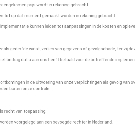
reengekomen prijs wordt in rekening gebracht.
ten tot op dat moment gemaakt worden in rekening gebracht.
 implementatie kunnen leiden tot aanpassingen in de kosten en opleve
e, zoals gederfde winst, verlies van gegevens of gevolgschade, tenzij de
 het bedrag dat u aan ons heeft betaald voor de betreffende implemen
 tekortkomingen in de uitvoering van onze verplichtingen als gevolg v
den buiten onze controle.
n
ds recht van toepassing.
e worden voorgelegd aan een bevoegde rechter in Nederland.