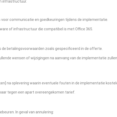
 infrastructuur.
s voor communicatie en goedkeuringen tijdens de implementatie.
are of infrastructuur die compatibel is met Office 365.
s de betalingsvoorwaarden zoals gespecificeerd in de offerte.
nvullende wensen of wijzigingen na aanvang van de implementatie zulle
ken] na oplevering waarin eventuele fouten in de implementatie kostel
kbaar tegen een apart overeengekomen tarief.
gebeuren. In geval van annulering: