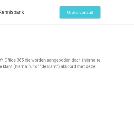
Kennisbank
Gratis consult
oft Office 365 die worden aangeboden door
(hierna te
 klant (hierna: “u” of “de klant”) akkoord met deze