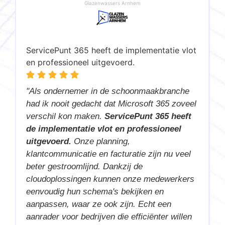
Glazenwassers Arnhem
E
ServicePunt 365 heeft de implementatie vlot
o
en professioneel uitgevoerd.
"
"Als ondernemer in de schoonmaakbranche
v
had ik nooit gedacht dat Microsoft 365 zoveel
t
verschil kon maken.
ServicePunt 365 heeft
c
de implementatie vlot en professioneel
s
uitgevoerd.
Onze planning,
D
klantcommunicatie en facturatie zijn nu veel
n
v
beter gestroomlijnd. Dankzij de
o
cloudoplossingen kunnen onze medewerkers
n
eenvoudig hun schema's bekijken en
s
s
aanpassen, waar ze ook zijn. Echt een
h
aanrader voor bedrijven die efficiënter willen
p