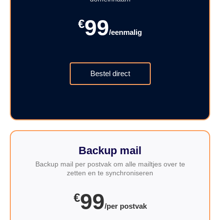
99
€
/eenmalig
Bestel direct
Backup mail
Backup mail per postvak om alle mailtjes over te
zetten en te synchroniseren
99
€
/per postvak