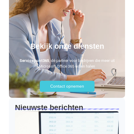
Bekijk onze diensten
Servicepunt365
, dé partner voor bedrijven die meer uit
Microsoft Office 365 willen halen
Contact opnemen
Nieuwste berichten