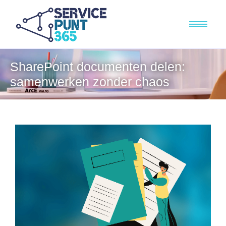
SharePoint documenten delen:
samenwerken zonder chaos