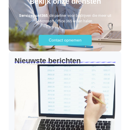
Bekijk onze diensten
Servicepunt365
, dé partner voor bedrijven die meer uit
Microsoft Office 365 willen halen
Contact opnemen
Nieuwste berichten