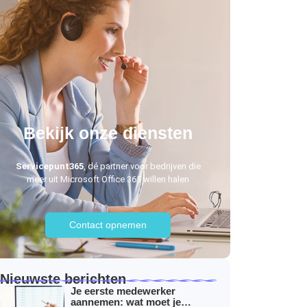
Bekijk onze diensten
Servicepunt365
, dé partner voor bedrijven die
meer uit Microsoft Office 365 willen halen
Contact opnemen
Nieuwste berichten
Je eerste medewerker
aannemen: wat moet je…