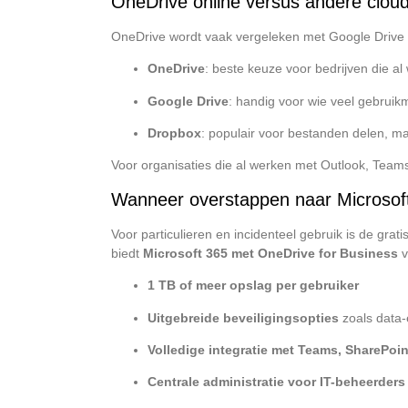
OneDrive online versus andere clou
OneDrive wordt vaak vergeleken met Google Drive e
OneDrive
: beste keuze voor bedrijven die al
Google Drive
: handig voor wie veel gebrui
Dropbox
: populair voor bestanden delen, maa
Voor organisaties die al werken met Outlook, Team
Wanneer overstappen naar Microsof
Voor particulieren en incidenteel gebruik is de gra
biedt
Microsoft 365 met OneDrive for Business
v
1 TB of meer opslag per gebruiker
Uitgebreide beveiligingsopties
zoals data-
Volledige integratie met Teams, SharePoi
Centrale administratie voor IT-beheerders