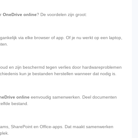
or
OneDrive online
? De voordelen zijn groot:
gankelijk via elke browser of app. Of je nu werkt op een laptop,
nten.
loud en zijn beschermd tegen verlies door hardwareproblemen
chiedenis kun je bestanden herstellen wanneer dat nodig is.
neDrive online
eenvoudig samenwerken. Deel documenten
tzelfde bestand.
Teams, SharePoint en Office-apps. Dat maakt samenwerken
plek.