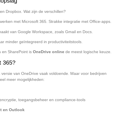
dopslag
n Dropbox. Wat zijn de verschillen?
 werken met Microsoft 365. Strakke integratie met Office-apps.
kmaakt van Google Workspace, zoals Gmail en Docs.
r minder geïntegreerd in productiviteitstools.
s en SharePoint is
OneDrive online
de meest logische keuze.
t 365?
tis versie van OneDrive vaak voldoende. Maar voor bedrijven
eel meer mogelijkheden:
encryptie, toegangsbeheer en compliance-tools
nt en Outlook