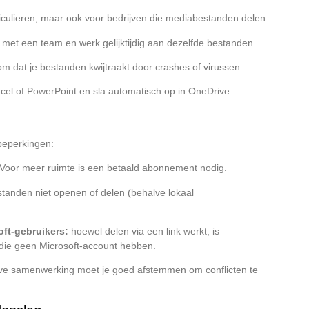
iculieren, maar ook voor bedrijven die mediabestanden delen.
et een team en werk gelijktijdig aan dezelfde bestanden.
m dat je bestanden kwijtraakt door crashes of virussen.
xcel of PowerPoint en sla automatisch op in OneDrive.
beperkingen:
 Voor meer ruimte is een betaald abonnement nodig.
tanden niet openen of delen (behalve lokaal
ft-gebruikers:
hoewel delen via een link werkt, is
die geen Microsoft-account hebben.
eve samenwerking moet je goed afstemmen om conflicten te