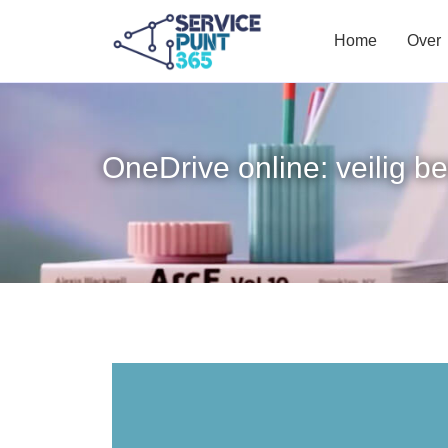
Home
Over
OneDrive online: veilig b