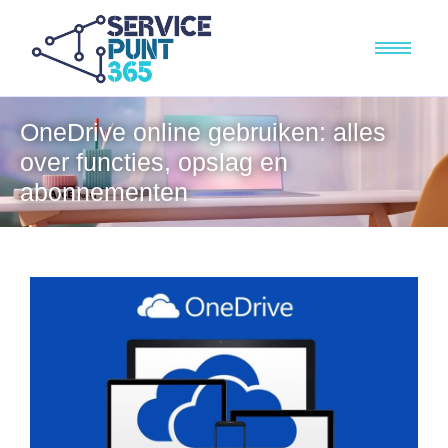
OneDrive online gebruiken: alles
over functies, opslag en
abonnementen