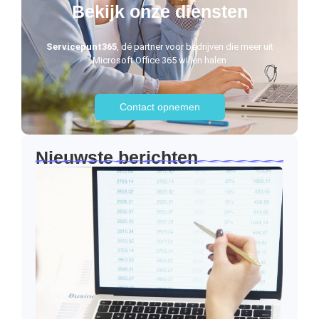
Bekijk onze diensten
Servicepunt365
, dé partner voor bedrijven die meer uit
Microsoft Office 365 willen halen
Contact opnemen
Nieuwste berichten