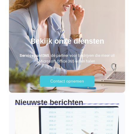
Bekijk onze diensten
Servicepunt365
, dé partner voor bedrijven die meer uit
Microsoft Office 365 willen halen
Contact opnemen
Nieuwste berichten