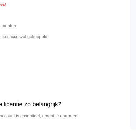
ces/
nnementen
centie succesvol gekoppeld
licentie zo belangrijk?
t account is essentieel, omdat je daarmee: