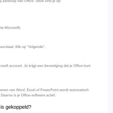
ij aankoop van Office. Deze vind je op:
via Microsoft)
keurstaal. Klik op “Volgende”.
osoft account. Je krijgt een bevestiging dat je Office kunt
et openen van Word, Excel of PowerPoint wordt automatisch
Daarna is je Office-software actief.
e is gekoppeld?