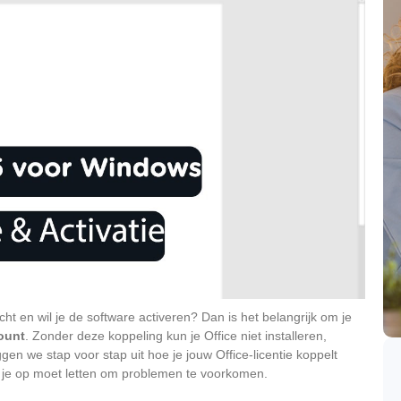
ht en wil je de software activeren? Dan is het belangrijk om je
count
. Zonder deze koppeling kun je Office niet installeren,
ggen we stap voor stap uit hoe je jouw Office-licentie koppelt
r je op moet letten om problemen te voorkomen.