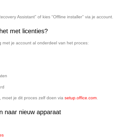
very Assistant” of kies “Offline installer” via je account.
het met licenties?
g met je account al onderdeel van het proces:
aten
ard
, moet je dit proces zelf doen via
setup.office.com
.
en naar nieuw apparaat
es