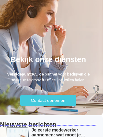
Bekijk onze diensten
Servicepunt365
, dé partner voor bedrijven die
meer uit Microsoft Office 365 willen halen
Contact opnemen
Nieuwste berichten
Je eerste medewerker
aannemen: wat moet je…