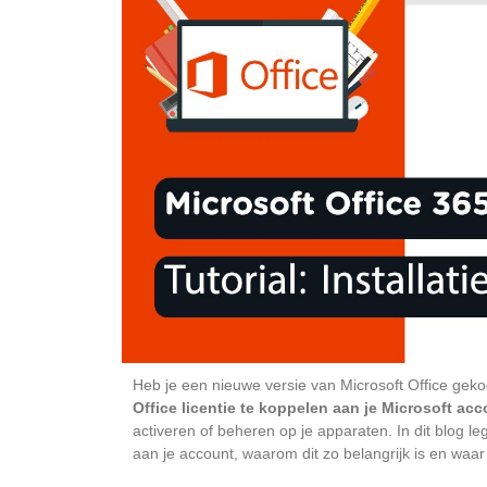
Heb je een nieuwe versie van Microsoft Office gekoc
Office licentie te koppelen aan je Microsoft ac
activeren of beheren op je apparaten. In dit blog le
aan je account, waarom dit zo belangrijk is en waa