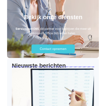
Bekijk onze diensten
Servicepunt365
, dé partner voor bedrijven die meer uit
Microsoft Office 365 willen halen
Contact opnemen
Nieuwste berichten