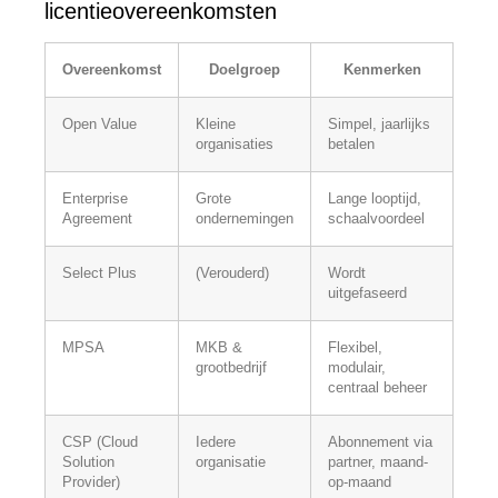
licentieovereenkomsten
Overeenkomst
Doelgroep
Kenmerken
Open Value
Kleine
Simpel, jaarlijks
organisaties
betalen
Enterprise
Grote
Lange looptijd,
Agreement
ondernemingen
schaalvoordeel
Select Plus
(Verouderd)
Wordt
uitgefaseerd
MPSA
MKB &
Flexibel,
grootbedrijf
modulair,
centraal beheer
CSP (Cloud
Iedere
Abonnement via
Solution
organisatie
partner, maand-
Provider)
op-maand