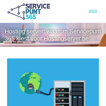
Hosting server: waarom Servicepunt
365 kiest voor Hostingserver.be