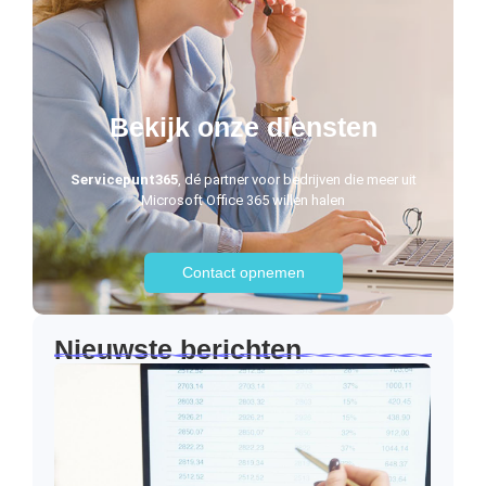
Bekijk onze diensten
Servicepunt365
, dé partner voor bedrijven die meer uit
Microsoft Office 365 willen halen
Contact opnemen
Nieuwste berichten