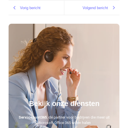
Vorig bericht
Volgend bericht
Bekijk onze diensten
Servicepunt365
, dé partner voor bedrijven die meer uit
Microsoft Office 365 willen halen