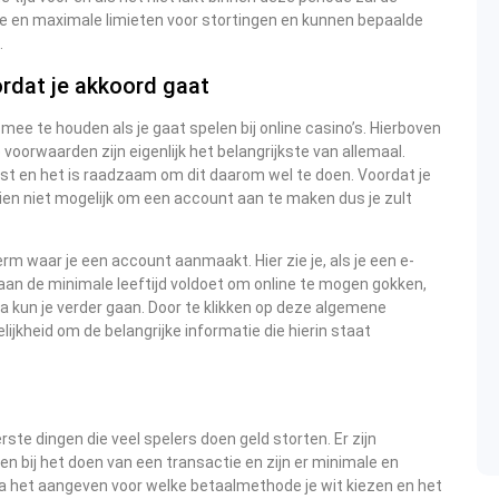
le en maximale limieten voor stortingen en kunnen bepaalde
.
rdat je akkoord gaat
mee te houden als je gaat spelen bij online casino’s. Hierboven
oorwaarden zijn eigenlijk het belangrijkste van allemaal.
est en het is raadzaam om dit daarom wel te doen. Voordat je
en niet mogelijk om een account aan te maken dus je zult
rm waar je een account aanmaakt. Hier zie je, als je een e-
aan de minimale leeftijd voldoet om online te mogen gokken,
a kun je verder gaan. Door te klikken op deze algemene
ijkheid om de belangrijke informatie die hierin staat
te dingen die veel spelers doen geld storten. Er zijn
en bij het doen van een transactie en zijn er minimale en
 het aangeven voor welke betaalmethode je wit kiezen en het