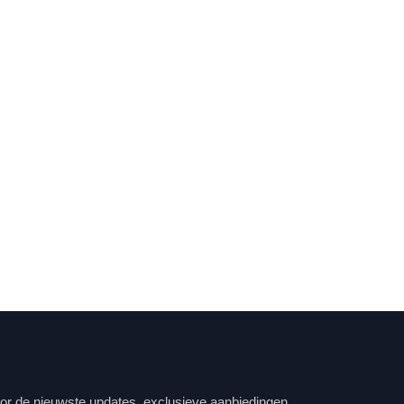
voor de nieuwste updates, exclusieve aanbiedingen