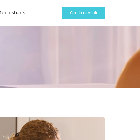
Kennisbank
Gratis consult