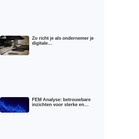
Zo richt je als ondernemer je
digitale…
FEM Analyse: betrouwbare
inzichten voor sterke en…