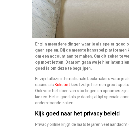
Er zijn meerdere dingen waar je als speler goed op
gaan spelen. Bij de meeste kansspel platformen k
om een account aan te maken. Om dit zeker te we
op moet letten. Daarom gaan we je hier laten zien
goed is om deze te begrijpen.
Er zijn talloze internationale bookmakers waar je 
casino als
Kokobet
kiest zul je hier een groot spe
Ook voor het doen van stortingen en opnames zijn 
kiezen. Het is goed als je daarbij altijd speciale aa
onderstaande zaken.
Kijk goed naar het privacy beleid
Privacy online krijgt de laatste jaren veel aandacht